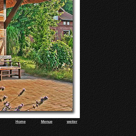
Hom
e
Menue
weiter